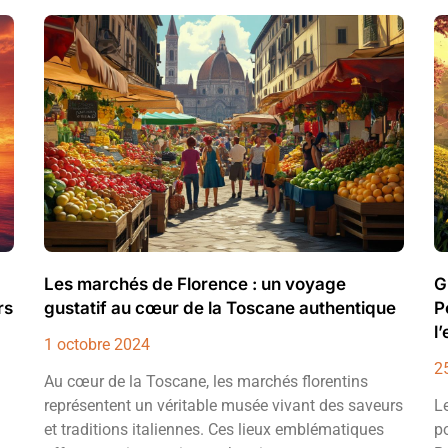
Les marchés de Florence : un voyage
G
rs
gustatif au cœur de la Toscane authentique
P
l
1 octobre 2024
2
Au cœur de la Toscane, les marchés florentins
représentent un véritable musée vivant des saveurs
L
et traditions italiennes. Ces lieux emblématiques
p